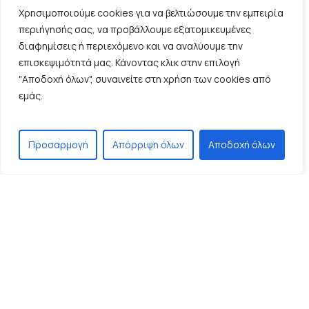
Ασθένειες – Συμπτώματα – Αντιμετώπιση
Χρησιμοποιούμε cookies για να βελτιώσουμε την εμπειρία
Ερευνητικό έργο
περιήγησής σας, να προβάλλουμε εξατομικευμένες
διαφημίσεις ή περιεχόμενο και να αναλύουμε την
Τα νέα του Ιατρού
επισκεψιμότητά μας. Κάνοντας κλικ στην επιλογή
"Αποδοχή όλων", συναινείτε στη χρήση των cookies από
εμάς.
Meta
Log in
Προσαρμογή
Απόρριψη όλων
Αποδοχή όλων
Entries feed
Comments feed
WordPress.org