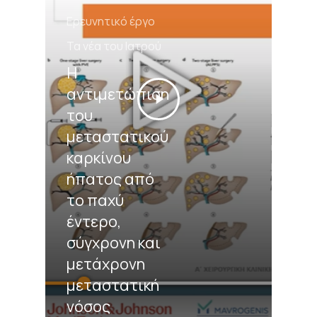
Ερευνητικό έργο
Τα νέα του Ιατρού
Η
αντιμετώπιση
του
μεταστατικού
καρκίνου
ήπατος από
το παχύ
έντερο,
σύγχρονη και
μετάχρονη
μεταστατική
νόσος