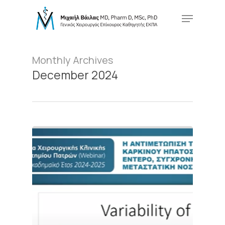
Skip
Menu
to
main
Close
content
Menu
Monthly Archives
December 2024